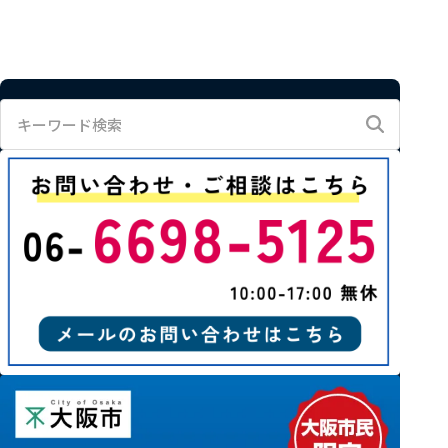
キ
ー
ワ
ー
ド
検
索