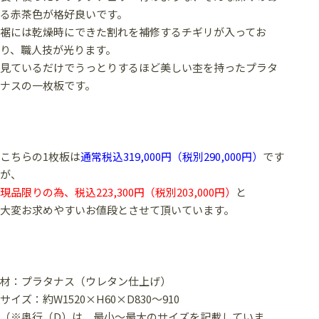
る赤茶色が格好良いです。
裾には乾燥時にできた割れを補修するチギリが入ってお
り、職人技が光ります。
見ているだけでうっとりするほど美しい杢を持ったプラタ
ナスの一枚板です。
こちらの1枚板は
通常税込319,000円（税別290,000円）
です
が、
現品限りの為、税込223,300円（税別203,000円）
と
大変お求めやすいお値段とさせて頂いています。
材：プラタナス（ウレタン仕上げ）
サイズ：約W1520×H60×D830～910
（※奥行（D）は、最小～最大のサイズを記載していま