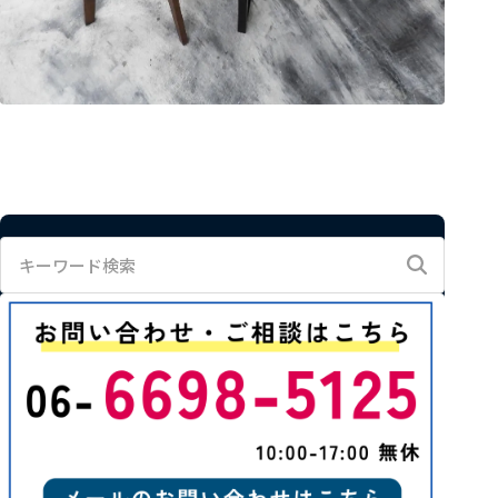
キ
ー
ワ
ー
ド
検
索